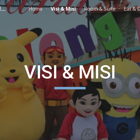
PARAI BEACH RESORT TELENGRIA
Home
Visi & Misi
Room & Suite
Eat & 
ip to main content
Skip to navigat
VISI & MISI