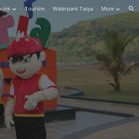
Drink
Tourism
Waterpark Tasya
More
ion